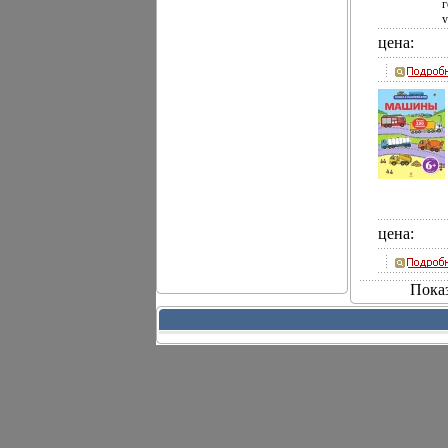
г
р
у
с
т
цена:
Н
п
о
к
н
м
ч
и
з
м
к
э
т
т
ч
н
в
л
р
д
б
к
С
в
цена:
с
Пока