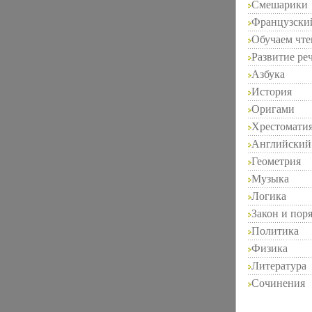
Смешарики
Французски
Обучаем чт
Развитие ре
Азбука
История
Оригами
Хрестомати
Английский
Геометрия
Музыка
Логика
Закон и пор
Политика
Физика
Литература
Сочинения