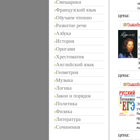
к
к
Смешарики
и
п
м
9
(
Французский язык
п
Т
Г
п
цена:
Ф
Обучаем чтению
м
в
(
и
1
с
Развитие речи
и
х
А
Азбука
о
п
к
История
М
К
у
ш
Оригами
В
ч
Ц
Хрестоматия
п
в
ф
Английский язык
1
м
з
е
А
с
Геометрия
М
цена:
А
Музыка
Г
Ц
Логика
у
ж
Закон и порядок
п
р
С
н
Политика
Э
от
с
у
Физика
А
бы
А
п
Литература
ма
Сочинения
в
по
цена:
у