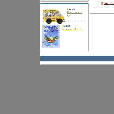
Акция
Всего за пол
цены.
Акция
Всего за 90 руб..