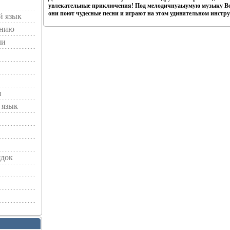
увлекательные приключения! Под мелодичнуаыумую музыку В
они поют чудесные песни и играют на этом удивительном инстру
й язык
ению
чи
я
 язык
ядок