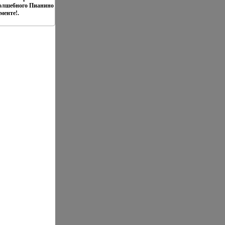
олшебного Пианино
менте!.