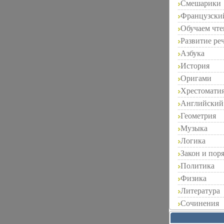
Смешарики
Французски
Обучаем чт
Развитие ре
Азбука
История
Оригами
Хрестомати
Английский
Геометрия
Музыка
Логика
Закон и пор
Политика
Физика
Литература
Сочинения