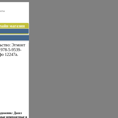
акты
лайн магазин
ьство: Эгмонт
 978-5-9539-
о 12247a.
Художник: Джил
амые невероятные и