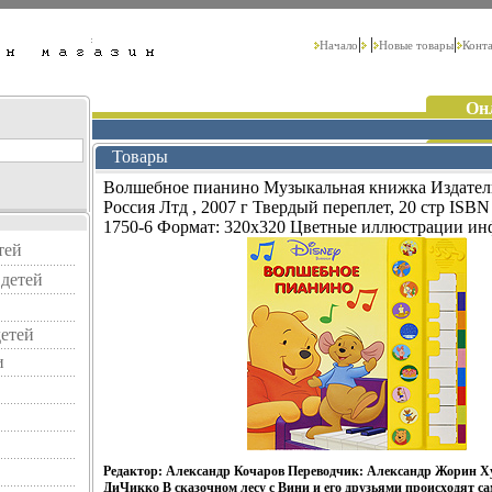
|
|
|
Начало
Новые товары
Конт
Он
Товары
Волшебное пианино Музыкальная книжка Издател
Россия Лтд , 2007 г Твердый переплет, 20 стр ISBN
1750-6 Формат: 320x320 Цветные иллюстрации инф
тей
детей
детей
и
Редактор: Александр Кочаров Переводчик: Александр Жорин 
ДиЧикко В сказочном лесу с Вини и его друзьями происходят с