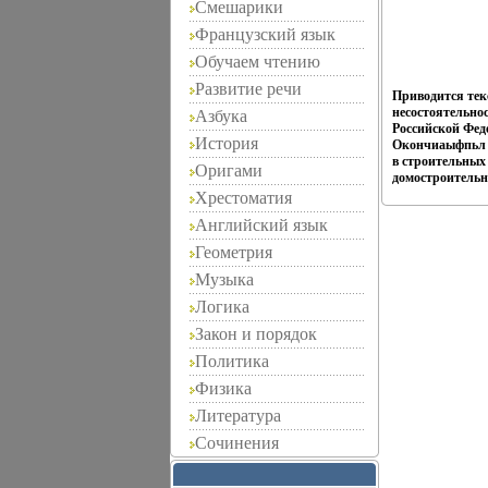
Смешарики
Французский язык
Обучаем чтению
Развитие речи
Приводится тек
несостоятельно
Азбука
Российской Фед
История
Окончиаыфпьл У
в строительных
Оригами
домостроительно
Хрестоматия
Английский язык
Геометрия
Музыка
Логика
Закон и порядок
Политика
Физика
Литература
Сочинения