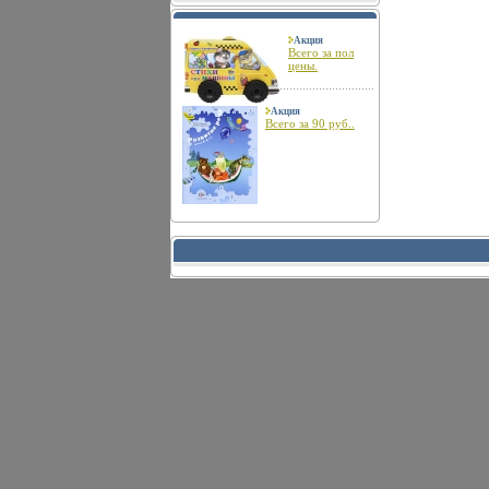
Акция
Всего за пол
цены.
Акция
Всего за 90 руб..