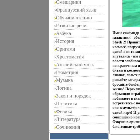
Смешарики
Французский язык
Обучаем чтению
Развитие речи
Азбука
Имею скафандр -
галактики - обе
История
Shrek 2! Прави
космосе, погру
Оригами
ценой в пять ми
Хрестоматия
впутались - им 
власти злобног
Английский язык
по красочным и
битвы в космосе
Геометрия
лианах, лазьте 
Музыка
решайте загадк
бросайте бомбы,
Логика
жизнь! Переклю
ибрьящли играй
Закон и порядок
побываете в зн
Политика
встретитесь с 
как в мультфил
Физика
одной игре! 11
совершенно нов
Литература
Озвучено ориги
Сочинения
Системные треб