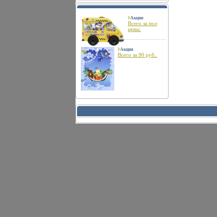
Акция
Всего за пол
цены.
Акция
Всего за 90 руб..