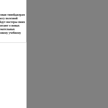
сован тинейджерам
ассу полезной
дут постеры своих
читают о новых
нимательных
новому учебному