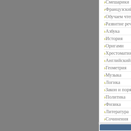
Смешарики
Французски
Обучаем чт
Развитие ре
Азбука
История
Оригами
Хрестомати
Английский
Геометрия
Музыка
Логика
Закон и пор
Политика
Физика
Литература
Сочинения