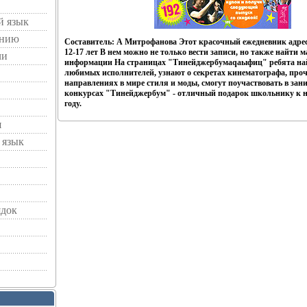
й язык
ению
Составитель: А Митрофанова Этот красочный ежедневник адре
12-17 лет В нем можно не только вести записи, но также найти м
чи
информации На страницах "Тинейджербумаqаыфиц" ребята най
любимых исполнителей, узнают о секретах кинематографа, про
направлениях в мире стиля и моды, смогут поучаствовать в за
конкурсах "Тинейджербум" - отличный подарок школьнику к 
году.
я
 язык
ядок