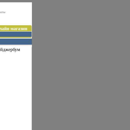
акты
лайн магазин
ейджербум