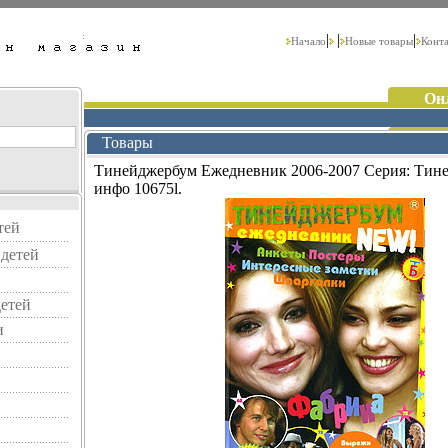
|
|
|
Начало
Новые товары
Конт
Он
Товары
Тинейджербум Ежедневник 2006-2007 Серия: Тин
инфо 10675l.
тей
детей
детей
и