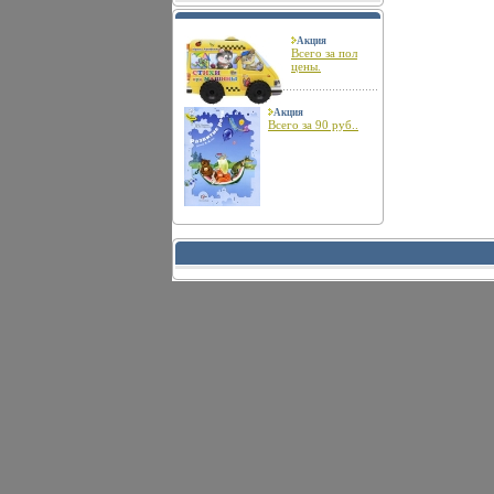
Акция
Всего за пол
цены.
Акция
Всего за 90 руб..