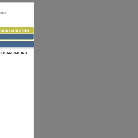
акты
лайн магазин
жки-малышки