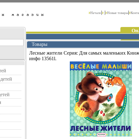
|
|
|
Начало
Новые товары
Конт
Он
Товары
Лесные жители Серия: Для самых маленьких Кни
инфо 13561l.
тей
детей
детей
и