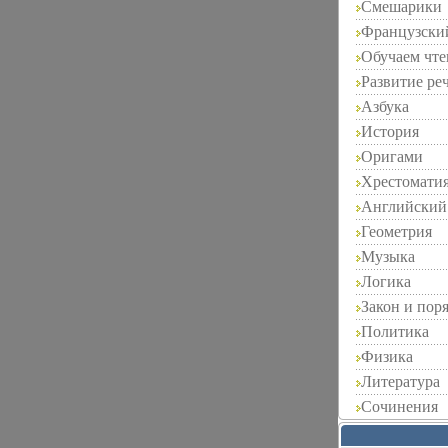
Смешарики
Французски
Обучаем чт
Развитие ре
Азбука
История
Оригами
Хрестомати
Английский
Геометрия
Музыка
Логика
Закон и пор
Политика
Физика
Литература
Сочинения