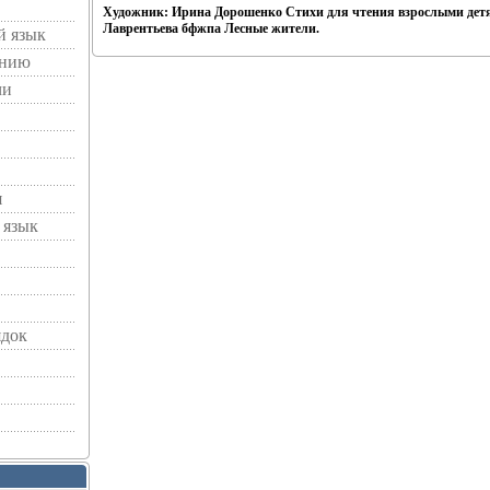
Художник: Ирина Дорошенко Стихи для чтения взрослыми дет
Лаврентьева бфжпа Лесные жители.
й язык
ению
чи
я
 язык
ядок