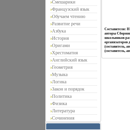
Смешарики
Французский язык
Обучаем чтению
Развитие речи
Составители: Н
Азбука
авторы Сборник
История
школьников раз
организаторов 
Оригами
(составитель, а
(составитель, ав
Хрестоматия
Английский язык
Геометрия
Музыка
Логика
Закон и порядок
Политика
Физика
Литература
Сочинения