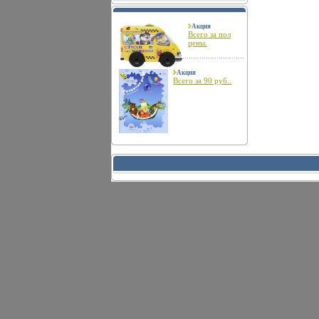
Акция
Всего за пол
цены.
Акция
Всего за 90 руб..