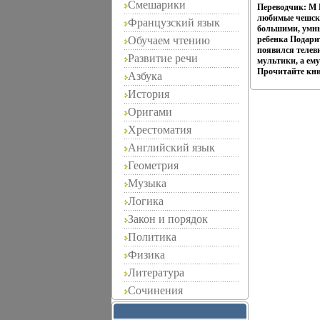
Смешарики
Переводчик: М
любимые чешск
Французский язык
большими, умны
Обучаем чтению
ребенка Подарит
появился телев
Развитие речи
мультики, а ем
Прочитайте кни
Азбука
История
Оригами
Хрестоматия
Английский язык
Геометрия
Музыка
Логика
Закон и порядок
Политика
Физика
Литература
Сочинения