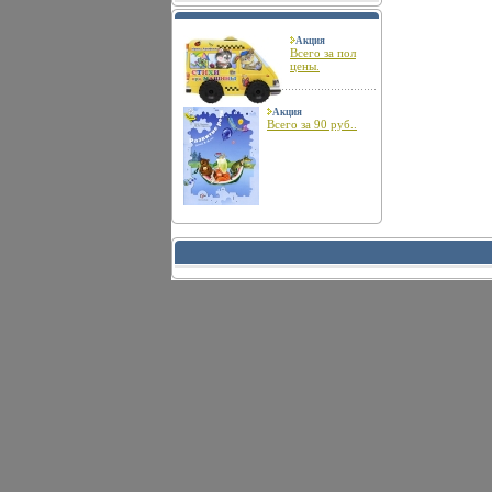
Акция
Всего за пол
цены.
Акция
Всего за 90 руб..