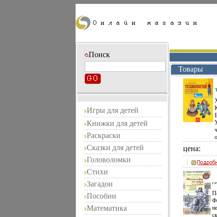
Поиск
Товары
Игры для детей
Книжки для детей
Раскраски
Сказки для детей
цена:
Головоломки
Стихи
Загадои
с
К
П
Т
Пособии
с
Ф
0
Математика
н
р
э
с