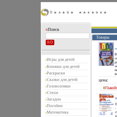
Поиск
Товары
з
И
В
2
п
с
Игры для детей
5
р
0
Книжки для детей
з
1
н
8
Раскраски
м
в
в
Сказки для детей
цена:
о
Головоломки
з
п
Стихи
с
э
Загадои
И
с
р
П
П
Пособии
н
п
-
ч
1
Математика
с
м
р