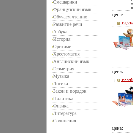
д
Смешарики
п
к
п
Французский язык
о
в
р
цена:
Обучаем чтению
т
п
П
п
Развитие речи
л
п
п
Азбука
в
с
к
История
к
а
ч
р
Оригами
в
в
п
Хрестоматия
д
к
у
Английский язык
о
т
п
р
Геометрия
п
цена:
А
у
Музыка
Д
н
Логика
а
м
Закон и порядок
о
"
Политика
К
Физика
н
п
Литература
к
в
Сочинения
п
цена:
п
о