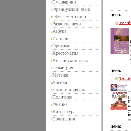
Смешарики
Французский язык
цена:
Обучаем чтению
Развитие речи
Азбука
История
Оригами
Хрестоматия
Английский язык
Геометрия
цена:
Музыка
Логика
Закон и порядок
м
И
Политика
П
А
Т
Щ
Физика
с
и
7,
у
Литература
5
п
5
Сочинения
8
э
м
р
цена:
о