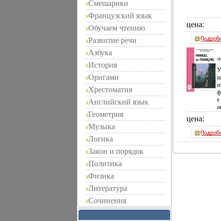
Смешарики
Французский язык
цена:
Обучаем чтению
Развитие речи
Азбука
Ф
История
к
У
Д
Оригами
Т
ш
с
и
Хрестоматия
2
ф
Ф
е
Английский язык
(
1
и
Геометрия
д
цена:
Р
Музыка
Б
Б
Логика
Закон и порядок
Политика
Физика
Литература
Сочинения