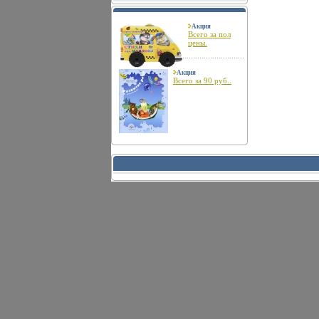
Акция
Всего за пол
цены.
Акция
Всего за 90 руб..