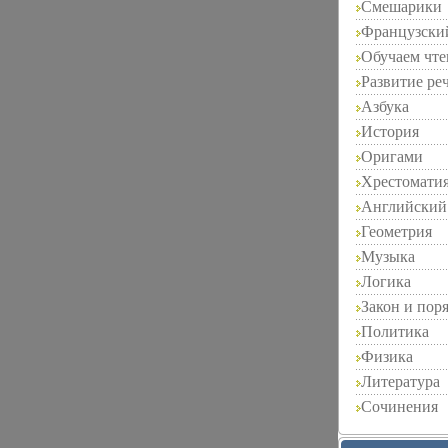
Смешарики
Французски
Обучаем чт
Развитие ре
Азбука
История
Оригами
Хрестомати
Английский
Геометрия
Музыка
Логика
Закон и пор
Политика
Физика
Литература
Сочинения